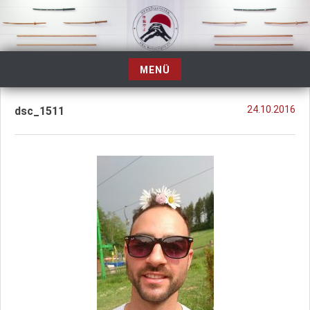
Zum
Inhalt
springen
MENÜ
Zum
Inhalt
24.10.2016
dsc_1511
springen