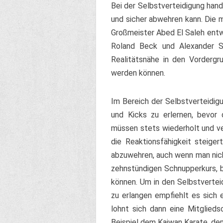
Bei der Selbstverteidigung hand
und sicher abwehren kann. Die 
Großmeister Abed El Saleh entwi
Roland Beck und Alexander Sc
Realitätsnähe in den Vordergr
werden können.
Im Bereich der Selbstverteidig
und Kicks zu erlernen, bevor 
müssen stets wiederholt und ver
die Reaktionsfähigkeit steiger
abzuwehren, auch wenn man nicht 
zehnstündigen Schnupperkurs, b
können. Um in den Selbstvertei
zu erlangen empfiehlt es sich 
lohnt sich dann eine Mitglied
Beispiel dem Kaiwan Karate, d