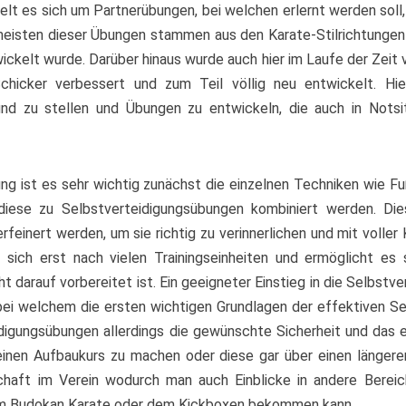
elt es sich um Partnerübungen, bei welchen erlernt werden soll,
meisten dieser Übungen stammen aus den Karate-Stilrichtungen 
ckelt wurde. Darüber hinaus wurde auch hier im Laufe der Zeit 
hicker verbessert und zum Teil völlig neu entwickelt. Hie
und zu stellen und Übungen zu entwickeln, die auch in Nots
ung ist es sehr wichtig zunächst die einzelnen Techniken wie F
diese zu Selbstverteidigungsübungen kombiniert werden. Di
feinert werden, um sie richtig zu verinnerlichen und mit voller
t sich erst nach vielen Trainingseinheiten und ermöglicht es s
darauf vorbereitet ist. Ein geeigneter Einstieg in die Selbstve
ei welchem die ersten wichtigen Grundlagen der effektiven Se
digungsübungen allerdings die gewünschte Sicherheit und das 
einen Aufbaukurs zu machen oder diese gar über einen längeren 
schaft im Verein wodurch man auch Einblicke in andere Ber
em Budokan Karate oder dem Kickboxen bekommen kann.