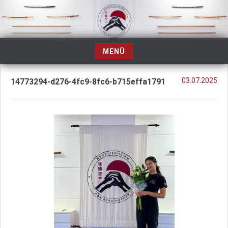
Zum
Inhalt
springen
MENÜ
Zum
Inhalt
03.07.2025
14773294-d276-4fc9-8fc6-b715effa1791
springen