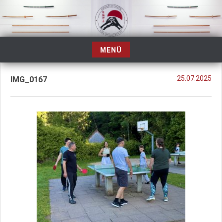
Zum
Inhalt
springen
MENÜ
Zum
Inhalt
25.07.2025
IMG_0167
springen