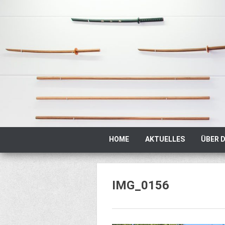
Zum
Inhalt
springen
Zum
HOME
AKTUELLES
ÜBER D
Inhalt
springen
IMG_0156