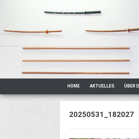
Zum
Inhalt
springen
Zum
HOME
AKTUELLES
ÜBER D
Inhalt
springen
20250531_182027