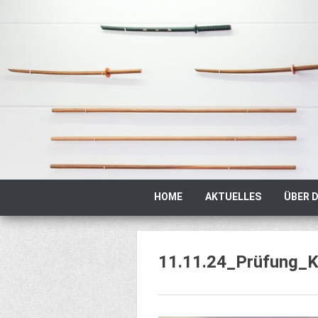
Zum
Inhalt
springen
Zum
HOME
AKTUELLES
ÜBER D
Inhalt
springen
11.11.24_Prüfung_K