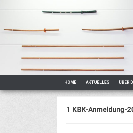
Zum
Inhalt
springen
Zum
HOME
AKTUELLES
ÜBER D
Inhalt
springen
1 KBK-Anmeldung-2